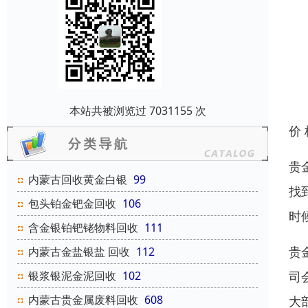
本站共被浏览过 7031155 次
价
贵
内蒙古回收黄金白银
99
找
包头铂金钯金回收
106
时
含金银铂钯铑物料回收
111
贵
内蒙古金盐银盐 回收
112
司
银浆银泥金泥回收
102
内蒙古贵金属废料回收
608
大