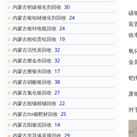
内蒙古钯碳催化剂回收
30
碳
内蒙古银铂铑催化剂回收
24
装
内蒙古银锌电瓶回收
24
收
内蒙古粗铅贵铅回收
19
内蒙古活性炭回收
32
氧
内蒙古擦金布回收
32
金
内蒙古擦银布回收
17
钯
内蒙古硝酸银回收
38
内蒙古氯化银回收
27
废
内蒙古粗铟精铟回收
22
对
内蒙古ito铟靶材回收
25
内蒙古阳极泥回收
14
内蒙古半导体蓝膜回收
29