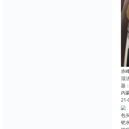
赤
湿
题
内
21-
包
钯