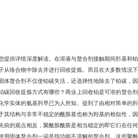
您提供详情深度解读。在溶液与螯合剂接触期间肟基和铂
子从络合物中除去并进行回收提炼。而且在大多数情况下
固体螯合剂不仅使铂碳失活，还选择性地除去了铂碳，因
铂碳回收提炼方式有哪些？商业上回收铂是可溶的螯合剂
化学实体的氨基肟早已为人所知。提到了由相对简单的肟
于其结构与非常不稳定的酰胺基也称为羟基的相似性，因
先前的观点相反，聚酰胺酰胺是相当稳定的即它们在任何
使用固体螯合剂一词是指功能不溶解的螯合剂。这些聚酰