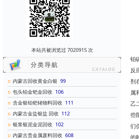
本站共被浏览过 7020915 次
铂
反
剂
内蒙古回收黄金白银
99
包头铂金钯金回收
106
属
含金银铂钯铑物料回收
111
乙
内蒙古金盐银盐 回收
112
些
银浆银泥金泥回收
102
们
内蒙古贵金属废料回收
608
的