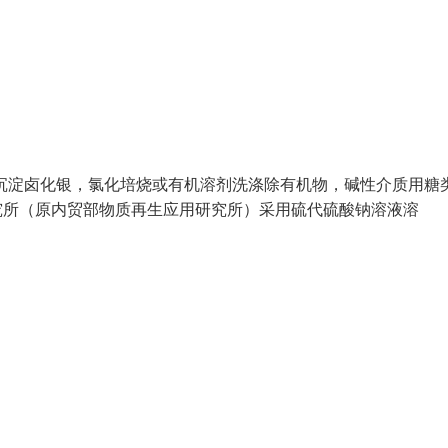
沉淀卤化银，氯化培烧或有机溶剂洗涤除有机物，碱性介质用糖
用研究所（原内贸部物质再生应用研究所）采用硫代硫酸钠溶液溶