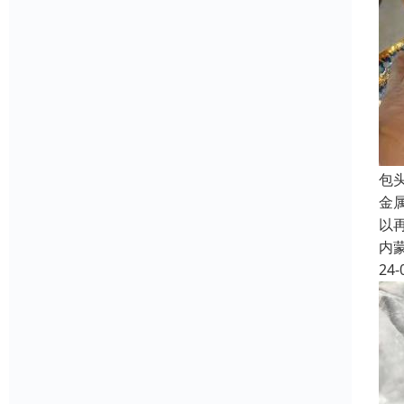
包
金
以
内
24-