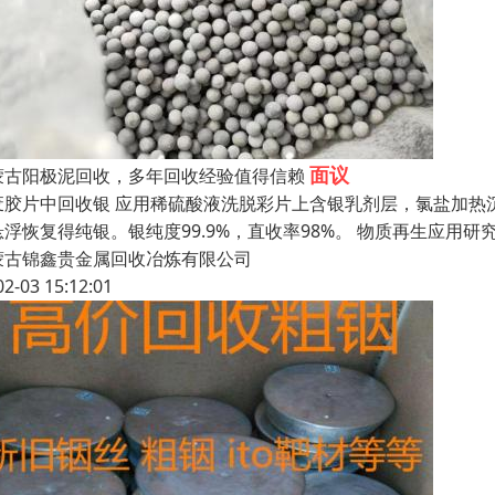
面议
蒙古阳极泥回收，多年回收经验值得信赖
废胶片中回收银 应用稀硫酸液洗脱彩片上含银乳剂层，氯盐加热
悬浮恢复得纯银。银纯度99.9%，直收率98%。 物质再生应
蒙古锦鑫贵金属回收冶炼有限公司
02-03 15:12:01