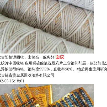
面议
蒙古阳极泥回收，出价高，服务好
废胶片中回收银 应用稀硫酸液洗脱彩片上含银乳剂层，氯盐加热
悬浮恢复得纯银。银纯度99.9%，直收率98%。 物质再生应
蒙古锦鑫贵金属回收冶炼有限公司
02-03 15:18:01