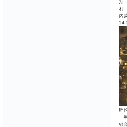
括
利
内
24-
呼
手
镀