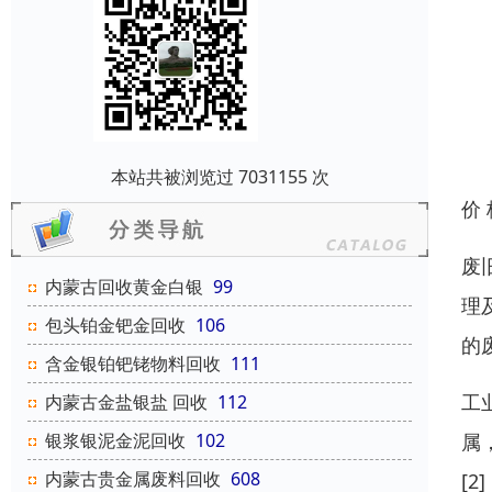
本站共被浏览过 7031155 次
价
废
内蒙古回收黄金白银
99
理
包头铂金钯金回收
106
的
含金银铂钯铑物料回收
111
工
内蒙古金盐银盐 回收
112
属
银浆银泥金泥回收
102
内蒙古贵金属废料回收
608
[2]