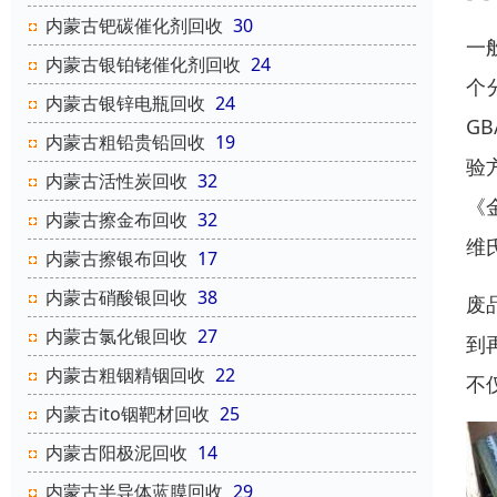
内蒙古钯碳催化剂回收
30
一
内蒙古银铂铑催化剂回收
24
个
内蒙古银锌电瓶回收
24
GB
内蒙古粗铅贵铅回收
19
验方
内蒙古活性炭回收
32
《金
内蒙古擦金布回收
32
维
内蒙古擦银布回收
17
内蒙古硝酸银回收
38
废
内蒙古氯化银回收
27
到
内蒙古粗铟精铟回收
22
不
内蒙古ito铟靶材回收
25
内蒙古阳极泥回收
14
内蒙古半导体蓝膜回收
29