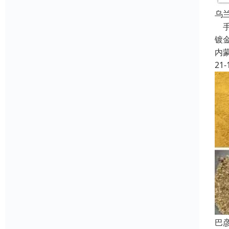
乌
手
镀
内
21-
巴