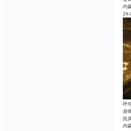
内
24-
呼
鼎
批
内