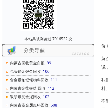
本站共被浏览过 7016522 次
价
黄
内蒙古回收黄金白银
99
说
包头铂金钯金回收
106
我
含金银铂钯铑物料回收
111
料
内蒙古金盐银盐 回收
112
银浆银泥金泥回收
102
不
内蒙古贵金属废料回收
608