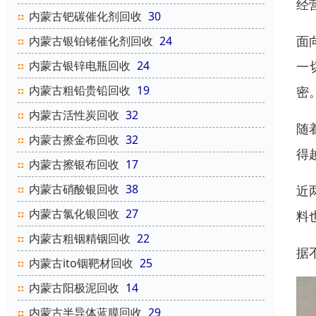
经
内蒙古钯碳催化剂回收
30
面
内蒙古银铂铑催化剂回收
24
一
内蒙古银锌电瓶回收
24
内蒙古粗铅贵铅回收
19
密
内蒙古活性炭回收
32
随
内蒙古擦金布回收
32
得
内蒙古擦银布回收
17
内蒙古硝酸银回收
38
近
内蒙古氯化银回收
27
料
内蒙古粗铟精铟回收
22
据
内蒙古ito铟靶材回收
25
内蒙古阳极泥回收
14
内蒙古半导体蓝膜回收
29