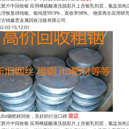
废胶片中回收银 应用稀硫酸液洗脱彩片上含银乳剂层，氯盐加热
悬浮恢复得纯银。银纯度99.9%，直收率98%。 物质再生应
蒙古锦鑫贵金属回收冶炼有限公司
02-03 15:12:01
面议
头Ito铟钯材回收，良好的行业口碑
废胶片中回收银 应用稀硫酸液洗脱彩片上含银乳剂层，氯盐加热