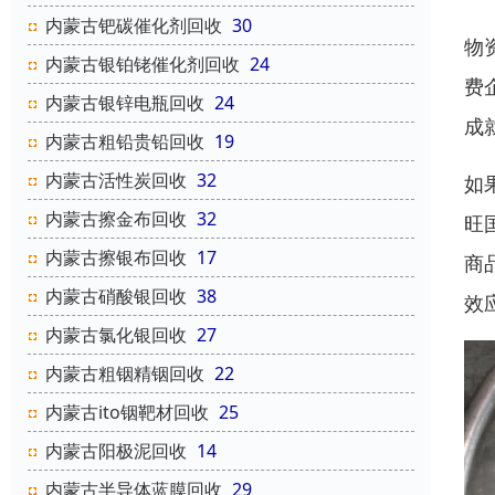
内蒙古钯碳催化剂回收
30
物
内蒙古银铂铑催化剂回收
24
费
内蒙古银锌电瓶回收
24
成
内蒙古粗铅贵铅回收
19
内蒙古活性炭回收
32
如
内蒙古擦金布回收
32
旺
内蒙古擦银布回收
17
商
内蒙古硝酸银回收
38
效
内蒙古氯化银回收
27
内蒙古粗铟精铟回收
22
内蒙古ito铟靶材回收
25
内蒙古阳极泥回收
14
内蒙古半导体蓝膜回收
29