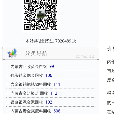
本站共被浏览过 7020489 次
价
内
内蒙古回收黄金白银
99
市
包头铂金钯金回收
106
废
含金银铂钯铑物料回收
111
稀
内蒙古金盐银盐 回收
112
的
银浆银泥金泥回收
102
内蒙古贵金属废料回收
608
在