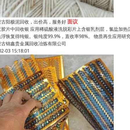
面议
蒙古阳极泥回收，出价高，服务好
废胶片中回收银 应用稀硫酸液洗脱彩片上含银乳剂层，氯盐加热
悬浮恢复得纯银。银纯度99.9%，直收率98%。 物质再生应
蒙古锦鑫贵金属回收冶炼有限公司
02-03 15:18:01