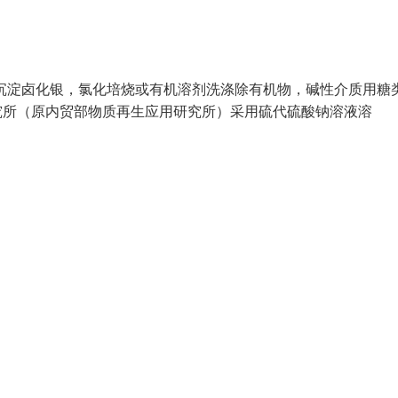
沉淀卤化银，氯化培烧或有机溶剂洗涤除有机物，碱性介质用糖
用研究所（原内贸部物质再生应用研究所）采用硫代硫酸钠溶液溶